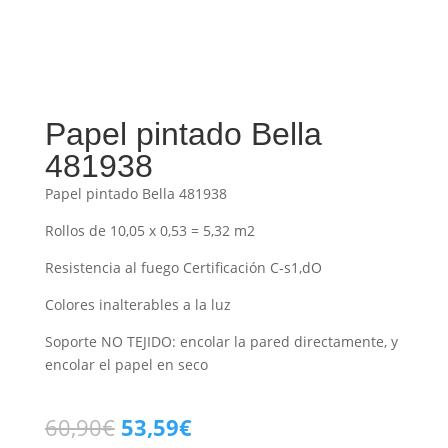
Papel pintado Bella
481938
Papel pintado Bella 481938
Rollos de 10,05 x 0,53 = 5,32 m2
Resistencia al fuego Certificación C-s1,dO
Colores inalterables a la luz
Soporte NO TEJIDO: encolar la pared directamente, y
encolar el papel en seco
El
El
60,90
€
53,59
€