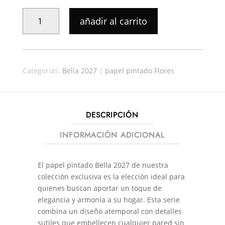
precio
precio
original
actual
PAPEL
añadir al carrito
era:
es:
PINTADO
60,90€.
53,59€.
BELLA
481938
CANTIDAD
Categorias:
Bella 2027
|
papel pintado Flores
DESCRIPCIÓN
INFORMACIÓN ADICIONAL
El papel pintado Bella 2027 de nuestra
colección exclusiva es la elección ideal para
quienes buscan aportar un toque de
elegancia y armonía a su hogar. Esta serie
combina un diseño atemporal con detalles
sutiles que embellecen cualquier pared sin