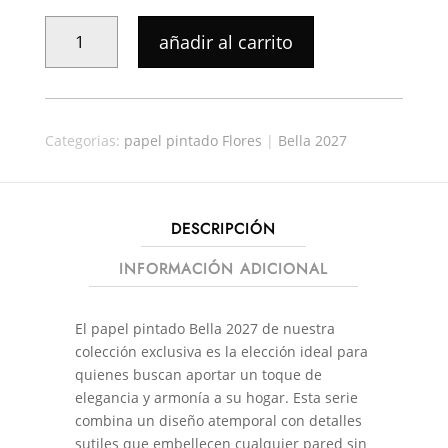
precio
precio
original
actual
PAPEL
añadir al carrito
era:
es:
PINTADO
60,90€.
53,59€.
BELLA
481419
CANTIDAD
Categorias:
papel pintado Flores
|
Bella 2027
DESCRIPCIÓN
INFORMACIÓN ADICIONAL
El papel pintado Bella 2027 de nuestra
colección exclusiva es la elección ideal para
quienes buscan aportar un toque de
elegancia y armonía a su hogar. Esta serie
combina un diseño atemporal con detalles
sutiles que embellecen cualquier pared sin