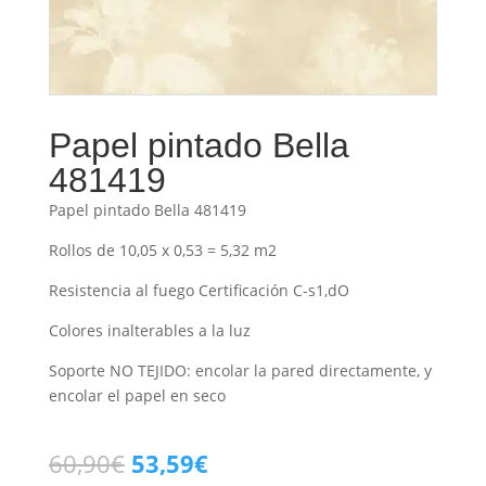
Papel pintado Bella
481419
Papel pintado Bella 481419
Rollos de 10,05 x 0,53 = 5,32 m2
Resistencia al fuego Certificación C-s1,dO
Colores inalterables a la luz
Soporte NO TEJIDO: encolar la pared directamente, y
encolar el papel en seco
El
El
60,90
€
53,59
€