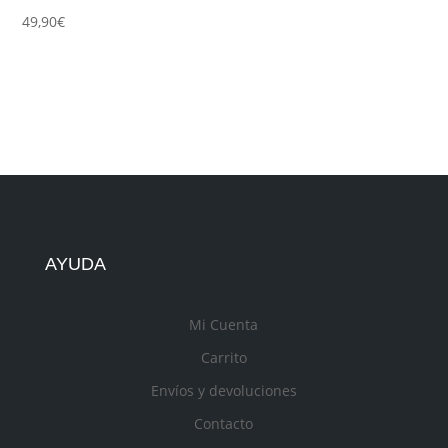
49,90
€
AYUDA
Mi Cuenta
Carrito
Envíos y devoluciones
Contacto