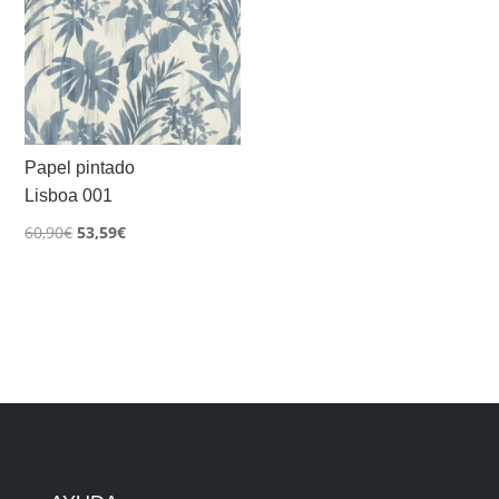
Papel pintado
Lisboa 001
El
El
60,90
€
53,59
€
precio
precio
original
actual
era:
es:
60,90€.
53,59€.