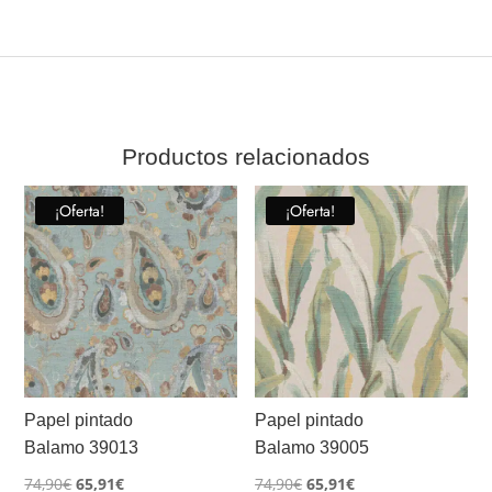
Productos relacionados
¡Oferta!
¡Oferta!
Papel pintado
Papel pintado
Balamo 39013
Balamo 39005
El
El
El
El
74,90
€
65,91
€
74,90
€
65,91
€