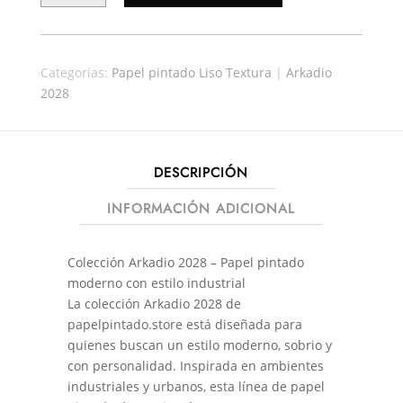
69,90€.
61,51€.
ARKADIO
35551
CANTIDAD
Categorias:
Papel pintado Liso Textura
|
Arkadio
2028
DESCRIPCIÓN
INFORMACIÓN ADICIONAL
Colección Arkadio 2028 – Papel pintado
moderno con estilo industrial
La colección Arkadio 2028 de
papelpintado.store está diseñada para
quienes buscan un estilo moderno, sobrio y
con personalidad. Inspirada en ambientes
industriales y urbanos, esta línea de papel