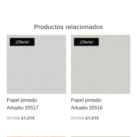
Productos relacionados
¡Oferta!
¡Oferta!
Papel pintado
Papel pintado
Arkadio 35517
Arkadio 35516
El
El
El
El
69,90
€
61,51
€
69,90
€
61,51
€
precio
precio
precio
precio
original
actual
original
actual