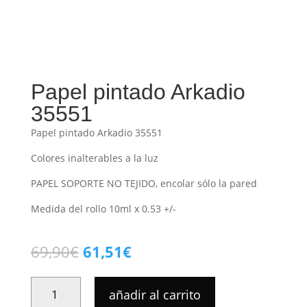
Papel pintado Arkadio
35551
Papel pintado Arkadio 35551
Colores inalterables a la luz
PAPEL SOPORTE NO TEJIDO, encolar sólo la pared
Medida del rollo 10ml x 0.53 +/-
El
El
69,90
€
61,51
€
precio
precio
original
actual
PAPEL
añadir al carrito
era:
es:
PINTADO