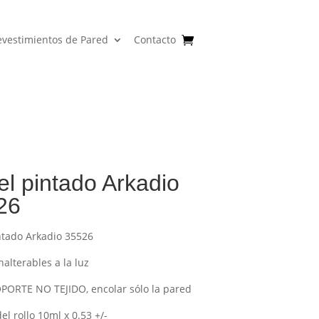
evestimientos de Pared
Contacto
l pintado Arkadio
26
ntado Arkadio 35526
nalterables a la luz
PORTE NO TEJIDO, encolar sólo la pared
l rollo 10ml x 0.53 +/-