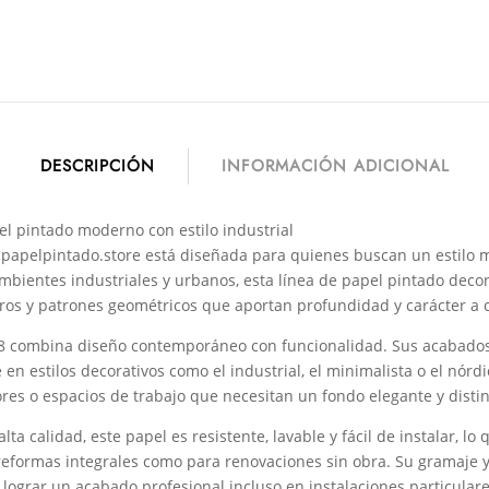
DESCRIPCIÓN
INFORMACIÓN ADICIONAL
el pintado moderno con estilo industrial
 papelpintado.store está diseñada para quienes buscan un estilo 
mbientes industriales y urbanos, esta línea de papel pintado decor
utros y patrones geométricos que aportan profundidad y carácter a 
28 combina diseño contemporáneo con funcionalidad. Sus acabados
 en estilos decorativos como el industrial, el minimalista o el nórd
ores o espacios de trabajo que necesitan un fondo elegante y distin
ta calidad, este papel es resistente, lavable y fácil de instalar, lo
reformas integrales como para renovaciones sin obra. Su gramaje y
 lograr un acabado profesional incluso en instalaciones particulare