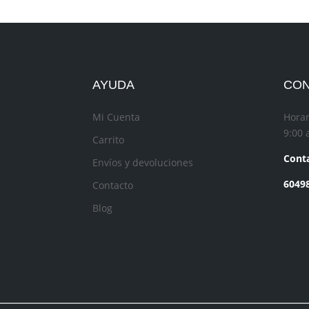
AYUDA
CO
Mi Cuenta
Horar
9:00 
Carrito
Conta
Envíos y devoluciones
6049
Contacto
Blog