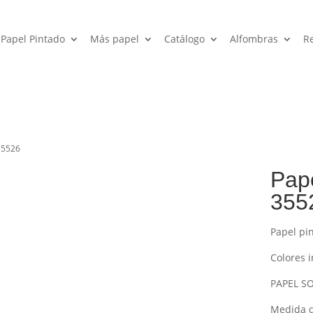
Papel Pintado
Más papel
Catálogo
Alfombras
R
 35526
Pape
355
Papel pi
Colores i
PAPEL SO
Medida de