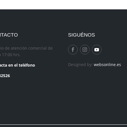
NTACTO
SIGUÉNOS
io de atención comercial de
a 17:00 hrs.
Designed by:
websonline.es
cta en el teléfono
82526