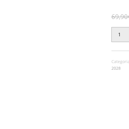
69,90
PAPEL
PINTADO
ARKADIO
35526
CANTIDAD
Categori
2028