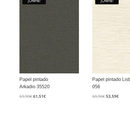
¡Oferta!
¡Oferta!
Papel pintado
Papel pintado Lis
Arkadio 35520
056
El
El
El
El
69,90
€
61,51
€
60,90
€
53,59
€
precio
precio
precio
preci
original
actual
original
actua
era:
es:
era:
es:
69,90€.
61,51€.
60,90€.
53,59