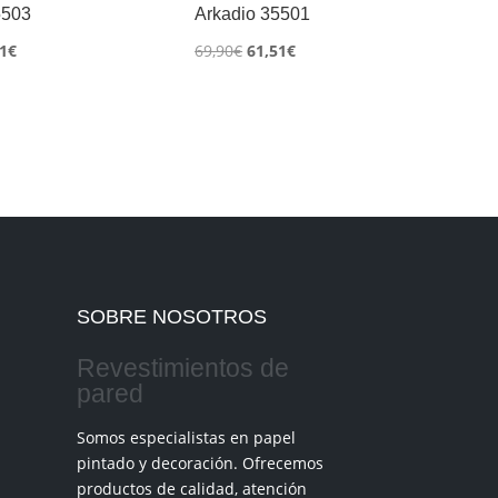
5503
Arkadio 35501
El
El
El
1
€
69,90
€
61,51
€
io
precio
precio
precio
inal
actual
original
actual
es:
era:
es:
0€.
61,51€.
69,90€.
61,51€.
SOBRE NOSOTROS
Revestimientos de
pared
Somos especialistas en papel
pintado y decoración. Ofrecemos
productos de calidad, atención