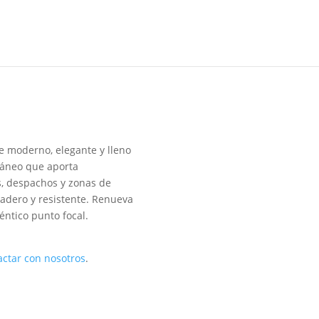
e moderno, elegante y lleno
ráneo que aporta
os, despachos y zonas de
uradero y resistente. Renueva
éntico punto focal.
actar con nosotros
.