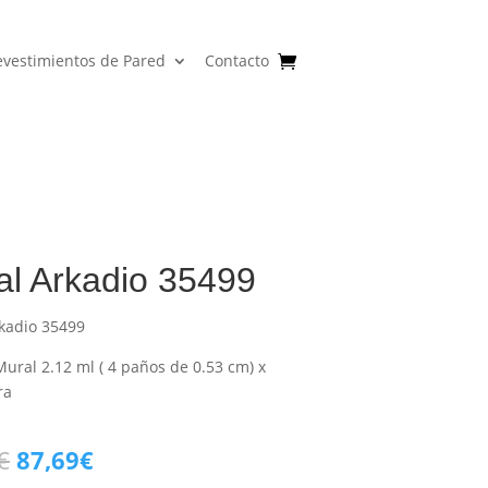
evestimientos de Pared
Contacto
al Arkadio 35499
kadio 35499
ural 2.12 ml ( 4 paños de 0.53 cm) x
ra
El
El
€
87,69
€
precio
precio