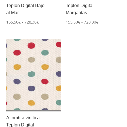
Teplon Digital Bajo
Teplon Digital
al Mar
Margaritas
Rango
Rango
155,50
€
-
728,30
€
155,50
€
-
728,30
€
de
de
precios:
precios:
desde
desde
155,50€
155,50€
hasta
hasta
728,30€
728,30€
Alfombra vinílica
Teplon Digital