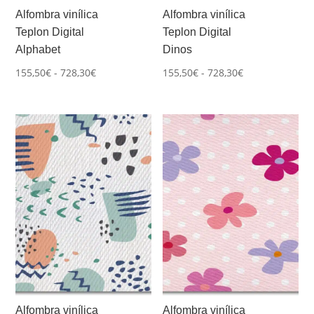
Alfombra vinílica
Alfombra vinílica
Teplon Digital
Teplon Digital
Alphabet
Dinos
Rango
Rango
155,50
€
-
728,30
€
155,50
€
-
728,30
€
de
de
precios:
precios:
desde
desde
155,50€
155,50€
hasta
hasta
728,30€
728,30€
Alfombra vinílica
Alfombra vinílica