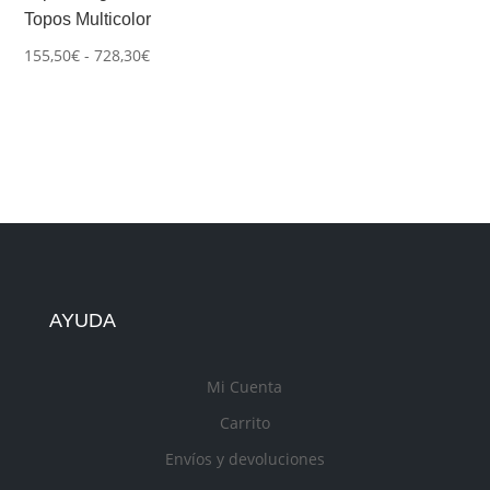
Topos Multicolor
Rango
155,50
€
-
728,30
€
de
precios:
desde
155,50€
hasta
728,30€
AYUDA
Mi Cuenta
Carrito
Envíos y devoluciones