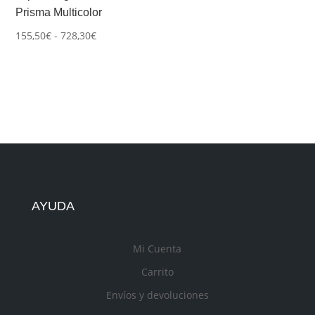
Prisma Multicolor
Rango
155,50
€
-
728,30
€
de
precios:
desde
155,50€
hasta
728,30€
AYUDA
Mi Cuenta
Carrito
Envíos y devoluciones