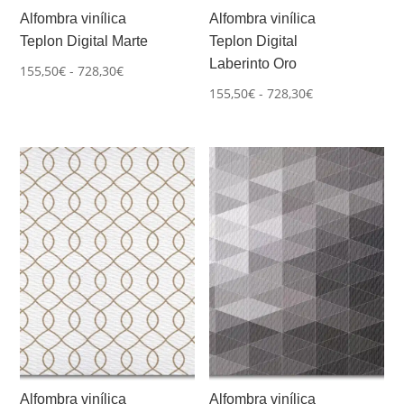
Alfombra vinílica
Alfombra vinílica
Teplon Digital Marte
Teplon Digital
Laberinto Oro
Rango
155,50
€
-
728,30
€
Rango
de
155,50
€
-
728,30
€
de
precios:
precios:
desde
desde
155,50€
155,50€
hasta
hasta
728,30€
728,30€
Alfombra vinílica
Alfombra vinílica