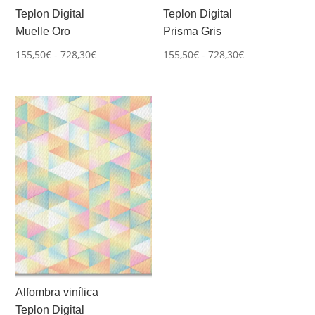
Teplon Digital
Teplon Digital
Muelle Oro
Prisma Gris
Rango
Rango
155,50
€
-
728,30
€
155,50
€
-
728,30
€
de
de
precios:
precios:
desde
desde
155,50€
155,50€
hasta
hasta
728,30€
728,30€
Alfombra vinílica
Teplon Digital