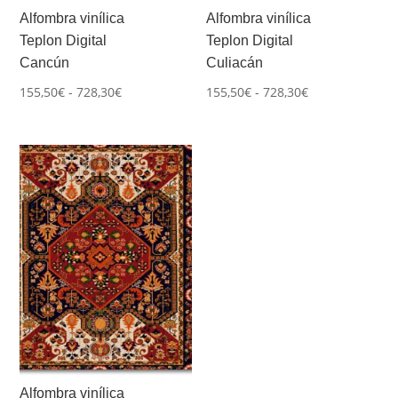
Alfombra vinílica
Alfombra vinílica
Teplon Digital
Teplon Digital
Cancún
Culiacán
Rango
Rango
155,50
€
-
728,30
€
155,50
€
-
728,30
€
de
de
precios:
precios:
desde
desde
155,50€
155,50€
hasta
hasta
728,30€
728,30€
Alfombra vinílica