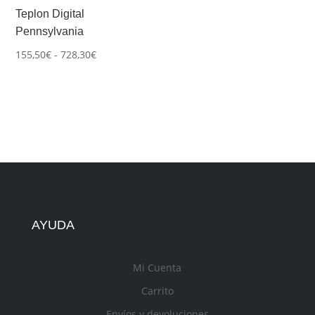
Teplon Digital
Pennsylvania
Rango
155,50
€
-
728,30
€
de
precios:
desde
155,50€
hasta
728,30€
AYUDA
Mi Cuenta
Carrito
Envíos y devoluciones