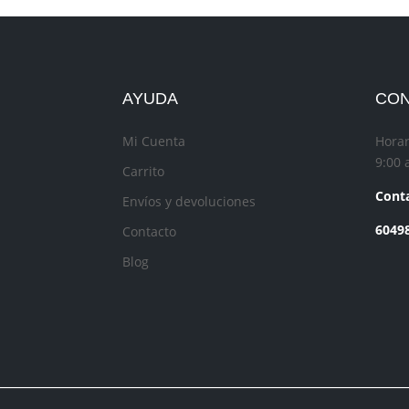
AYUDA
CO
Mi Cuenta
Horar
9:00 
Carrito
Conta
Envíos y devoluciones
6049
Contacto
Blog