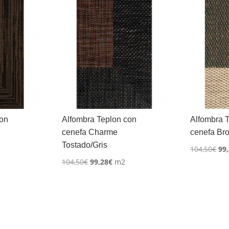
con
Alfombra Teplon con
Alfombra 
cenefa Charme
cenefa Br
Tostado/Gris
El
104,50
€
99
El
El
104,50
€
99,28
€
m2
pre
io
precio
precio
ori
al
original
actual
era
era:
es:
104
8€.
104,50€.
99,28€.