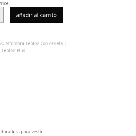
Price
A
añadir al carrito
HI
as:
Alfombra Teplon con cenefa
|
 Teplon Plus
 duradera para vestir