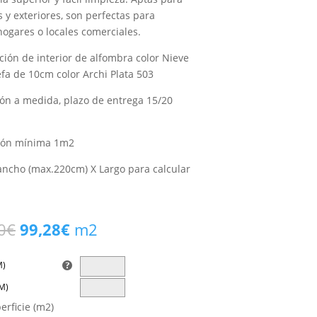
s y exteriores, son perfectas para
hogares o locales comerciales.
ión de interior de alfombra color Nieve
fa de 10cm color Archi Plata 503
ión a medida, plazo de entrega 15/20
ión mínima 1m2
ancho (max.220cm) X Largo para calcular
El
El
0
€
99,28
€
m2
precio
precio
original
actual
M)
era:
es:
M)
104,50€.
99,28€.
erficie (m2)