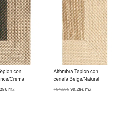
Teplon con
Alfombra Teplon con
once/Crema
cenefa Beige/Natural
El
El
El
,28
€
m2
104,50
€
99,28
€
m2
cio
precio
precio
precio
ginal
actual
original
actual
:
es:
era:
es:
,50€.
99,28€.
104,50€.
99,28€.