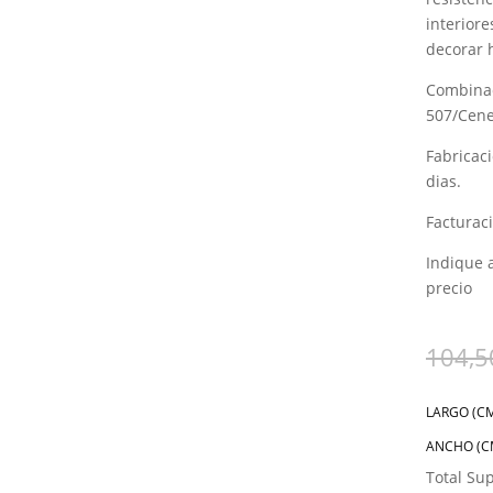
interiore
decorar 
Combinac
507/Cene
Fabricac
dias.
Facturac
Indique 
precio
104,5
LARGO (C
ANCHO (C
Total Sup