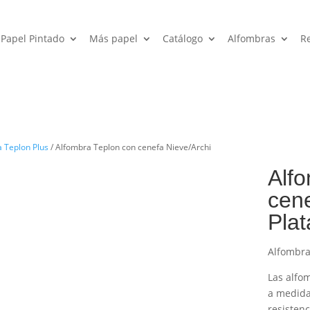
Papel Pintado
Más papel
Catálogo
Alfombras
R
 Teplon Plus
/ Alfombra Teplon con cenefa Nieve/Archi
Alf
cene
Plat
Alfombra
Las alfo
a medida
resistenc