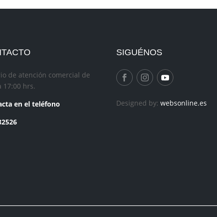
NTACTO
SIGUÉNOS
io de atención comercial de
a 17:00 hrs.
Designed by:
websonline.es
cta en el teléfono
82526