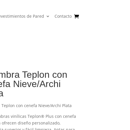
evestimientos de Pared
Contacto
ombra Teplon con
fa Nieve/Archi
a
 Teplon con cenefa Nieve/Archi Plata
mbras vinílicas Teplon® Plus con cenefa
 ofrecen diseño personalizado,
ia superior y fácil limpieza. Aptas para