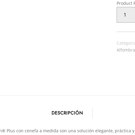
Product 
ALFOMBR
TEPLON
CON
CENEFA
NIEVE/ARC
Categori
PLATA
Alfombra
CANTIDAD
DESCRIPCIÓN
on® Plus con cenefa a medida son una solución elegante, práctica y