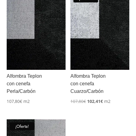
Alfombra Teplon
Alfombra Teplon
con cenefa
con cenefa
Perla/Carbón
Cuarzo/Carbón
El
El
107,80
€
m2
107,80
€
102,41
€
m2
precio
precio
original
actual
era:
es:
¡Oferta!
107,80€.
102,41€.