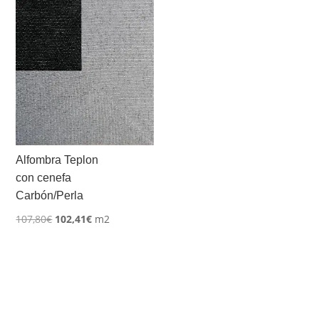
Alfombra Teplon
con cenefa
Carbón/Perla
El
El
107,80
€
102,41
€
m2
precio
precio
original
actual
era:
es:
107,80€.
102,41€.