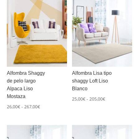
Alfombra Shaggy
Alfombra Lisa tipo
de pelo largo
shaggy Loft Liso
Alpaca Liso
Blanco
Mostaza
Rango
25,00
€
-
205,00
€
Rango
26,00
€
-
267,00
€
de
de
precios:
precios:
desde
desde
25,00€
26,00€
hasta