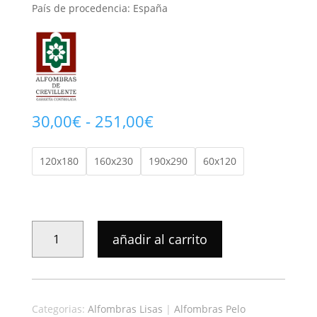
País de procedencia: España
Rango
30,00
€
-
251,00
€
de
precios:
120x180
160x230
190x290
60x120
desde
30,00€
hasta
251,00€
ALFOMBRA
añadir al carrito
SHAGGY
ATLAS
LISO
CAMEL
Categorias:
Alfombras Lisas
|
Alfombras Pelo
36