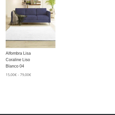
205,00€
205,00€
Alfombra Lisa
Coraline Liso
Blanco 04
Rango
15,00
€
-
79,00
€
de
precios:
desde
15,00€
hasta
79,00€