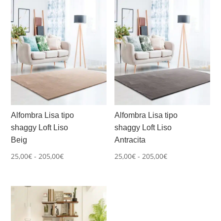
hasta
205,00€
267,00€
Alfombra Lisa tipo
Alfombra Lisa tipo
shaggy Loft Liso
shaggy Loft Liso
Beig
Antracita
Rango
Rango
25,00
€
-
205,00
€
25,00
€
-
205,00
€
de
de
precios:
precios:
desde
desde
25,00€
25,00€
hasta
hasta