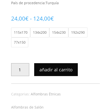
País de procedencia:Turquía
Rango
24,00
€
-
124,00
€
de
precios:
115x170
134x200
154x230
192x290
desde
24,00€
77x150
hasta
124,00€
ALFOMBRA
añadir al carrito
ÉTNICA
KILIS
MULTI
3223
Categorias:
Alfombras Étnicas
CANTIDAD
Alfombras de Salón