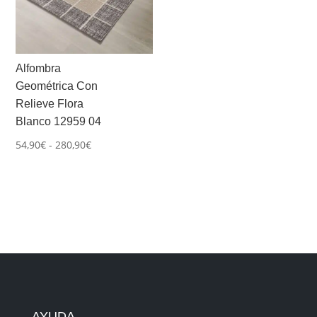
Alfombra
Geométrica Con
Relieve Flora
Blanco 12959 04
Rango
54,90
€
-
280,90
€
de
precios:
desde
54,90€
hasta
280,90€
AYUDA