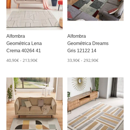
Alfombra
Alfombra
Geométrica Lena
Geométrica Dreams
Crema 40264 41
Gris 12122 14
Rango
Rango
40,90
€
-
213,90
€
33,90
€
-
292,90
€
de
de
precios:
precios:
desde
desde
40,90€
33,90€
hasta
hasta
213,90€
292,90€