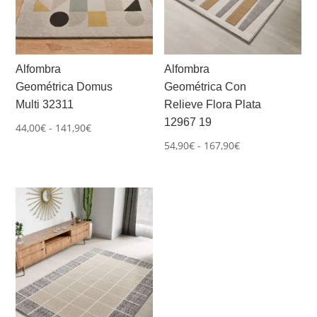
Alfombra
Alfombra
Geométrica Domus
Geométrica Con
Multi 32311
Relieve Flora Plata
12967 19
Rango
44,00
€
-
141,90
€
Rango
de
54,90
€
-
167,90
€
de
precios:
precios:
desde
desde
44,00€
54,90€
hasta
hasta
141,90€
167,90€