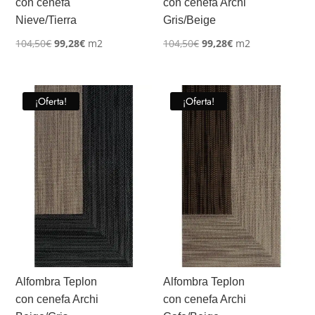
con cenefa
con cenefa Archi
Nieve/Tierra
Gris/Beige
El
El
El
El
104,50
€
99,28
€
m2
104,50
€
99,28
€
m2
precio
precio
precio
precio
original
actual
original
actual
era:
es:
era:
es:
¡Oferta!
¡Oferta!
104,50€.
99,28€.
104,50€.
99,28€.
Alfombra Teplon
Alfombra Teplon
con cenefa Archi
con cenefa Archi