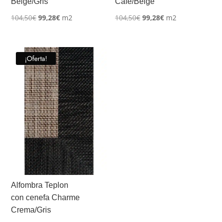
Beige/Gris
Cafe/Beige
El
El
El
El
104,50
€
99,28
€
m2
104,50
€
99,28
€
m2
precio
precio
precio
precio
original
actual
original
actual
era:
es:
era:
es:
¡Oferta!
104,50€.
99,28€.
104,50€.
99,28€.
Alfombra Teplon
con cenefa Charme
Crema/Gris