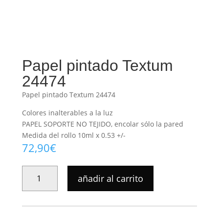
Papel pintado Textum
24474
Papel pintado Textum 24474
Colores inalterables a la luz
PAPEL SOPORTE NO TEJIDO, encolar sólo la pared
Medida del rollo 10ml x 0.53 +/-
72,90
€
PAPEL
añadir al carrito
PINTADO
TEXTUM
24474
CANTIDAD