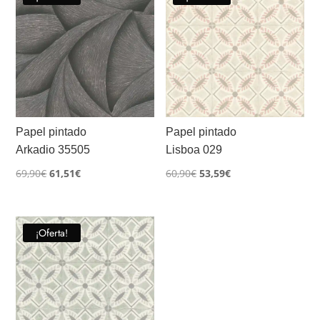
Papel pintado
Papel pintado
Arkadio 35505
Lisboa 029
El
El
El
El
69,90
€
61,51
€
60,90
€
53,59
€
precio
precio
precio
precio
original
actual
original
actual
era:
es:
era:
es:
¡Oferta!
69,90€.
61,51€.
60,90€.
53,59€.