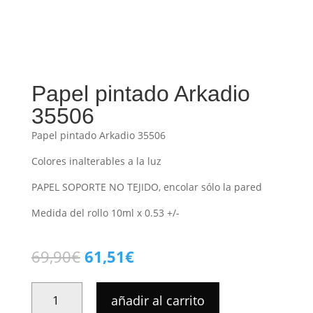
Papel pintado Arkadio
35506
Papel pintado Arkadio 35506
Colores inalterables a la luz
PAPEL SOPORTE NO TEJIDO, encolar sólo la pared
Medida del rollo 10ml x 0.53 +/-
El
El
69,90
€
61,51
€
precio
precio
original
actual
PAPEL
añadir al carrito
era:
es:
PINTADO