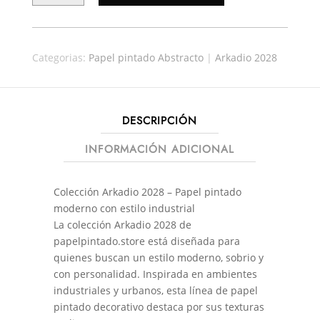
69,90€.
61,51€.
ARKADIO
35506
CANTIDAD
Categorias:
Papel pintado Abstracto
|
Arkadio 2028
DESCRIPCIÓN
INFORMACIÓN ADICIONAL
Colección Arkadio 2028 – Papel pintado
moderno con estilo industrial
La colección Arkadio 2028 de
papelpintado.store está diseñada para
quienes buscan un estilo moderno, sobrio y
con personalidad. Inspirada en ambientes
industriales y urbanos, esta línea de papel
pintado decorativo destaca por sus texturas