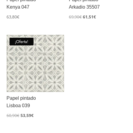
Kenya 047
Arkadio 35507
El
El
63,80
€
69,90
€
61,51
€
precio
precio
original
actual
era:
es:
¡Oferta!
69,90€.
61,51€.
Papel pintado
Lisboa 039
El
El
60,90
€
53,59
€
precio
precio
original
actual