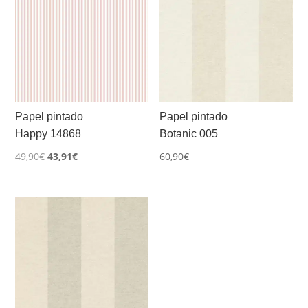
Papel pintado
Papel pintado
Happy 14868
Botanic 005
El
El
49,90
€
43,91
€
60,90
€
precio
precio
original
actual
era:
es:
49,90€.
43,91€.