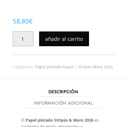
58,80
€
PAPEL
añadir al carrito
PINTADO
STRIPES-
MORE
012
Categorias:
Papel pintado Rayas
|
Stripes More 2026
CANTIDAD
DESCRIPCIÓN
INFORMACIÓN ADICIONAL
El
Papel pintado Stripes & More 2026
es
sinónimo de estilo, dinamismo y