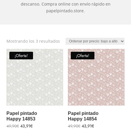
descanso. Compra online con envío rápido en
papelpintado.store.
Ordenado
Mostrando los 3 resultados
por
precio:
¡Oferta!
¡Oferta!
bajo
a
alto
Papel pintado
Papel pintado
Happy 14853
Happy 14854
El
El
El
El
49,90
€
43,91
€
49,90
€
43,91
€
precio
precio
precio
precio