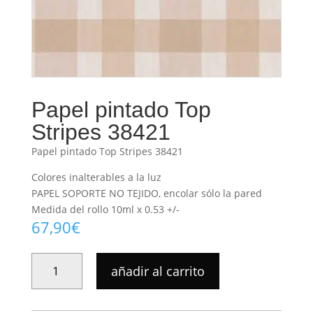
Papel pintado Top
Stripes 38421
Papel pintado Top Stripes 38421
Colores inalterables a la luz
PAPEL SOPORTE NO TEJIDO, encolar sólo la pared
Medida del rollo 10ml x 0.53 +/-
67,90
€
PAPEL
añadir al carrito
PINTADO
TOP
STRIPES