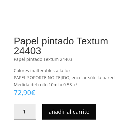
Papel pintado Textum
24403
Papel pintado Textum 24403
Colores inalterables a la luz
PAPEL SOPORTE NO TEJIDO, encolar sólo la pared
Medida del rollo 10ml x 0.53 +/-
72,90
€
PAPEL
añadir al carrito
PINTADO
TEXTUM
24403
CANTIDAD