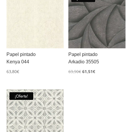
Papel pintado
Papel pintado
Kenya 044
Arkadio 35505
El
El
63,80
€
69,90
€
61,51
€
precio
precio
original
actual
era:
es:
¡Oferta!
69,90€.
61,51€.