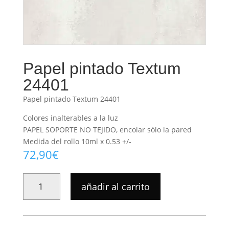
Papel pintado Textum
24401
Papel pintado Textum 24401
Colores inalterables a la luz
PAPEL SOPORTE NO TEJIDO, encolar sólo la pared
Medida del rollo 10ml x 0.53 +/-
72,90
€
PAPEL
añadir al carrito
PINTADO
TEXTUM
24401
CANTIDAD