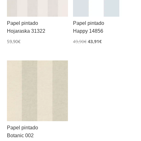
Papel pintado
Papel pintado
Hojaraska 31322
Happy 14856
El
El
59,90
€
49,90
€
43,91
€
precio
precio
original
actual
era:
es:
49,90€.
43,91€.
Papel pintado
Botanic 002