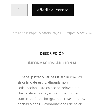
PAPEL
añadir al carrito
PINTADO
STRIPES-
MORE
006
Categorias:
Papel pintado Rayas
|
Stripes More 2026
CANTIDAD
DESCRIPCIÓN
INFORMACIÓN ADICIONAL
El
Papel pintado Stripes & More 2026
es
sinónimo de estilo, dinamismo y
sofisticación. Esta colección reinventa el
clásico diseño a rayas con un enfoque
contemporáneo, integrando líneas limpias,
anchas o finas, y combinaciones de color