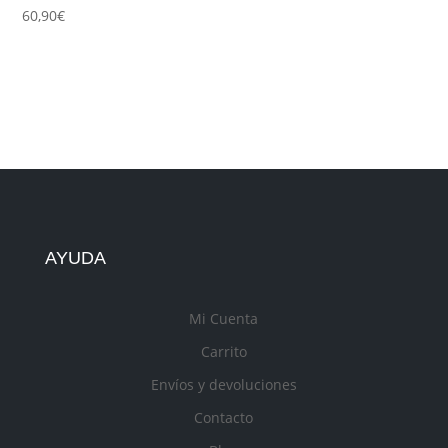
60,90
€
AYUDA
Mi Cuenta
Carrito
Envíos y devoluciones
Contacto