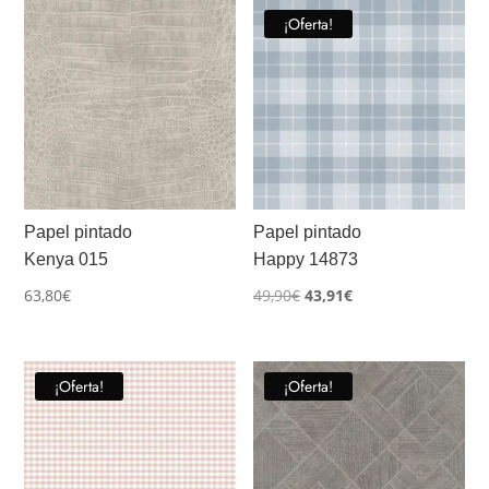
¡Oferta!
Papel pintado
Papel pintado
Kenya 015
Happy 14873
El
El
63,80
€
49,90
€
43,91
€
precio
precio
original
actual
era:
es:
¡Oferta!
¡Oferta!
49,90€.
43,91€.