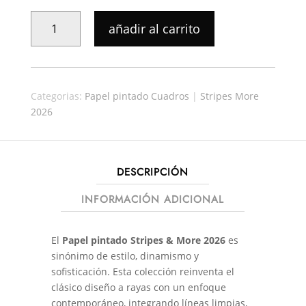
PAPEL
añadir al carrito
PINTADO
STRIPES-
MORE
001
Categorias:
Papel pintado Cuadros
|
Stripes More
CANTIDAD
2026
DESCRIPCIÓN
INFORMACIÓN ADICIONAL
El
Papel pintado Stripes & More 2026
es
sinónimo de estilo, dinamismo y
sofisticación. Esta colección reinventa el
clásico diseño a rayas con un enfoque
contemporáneo, integrando líneas limpias,