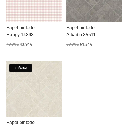
Papel pintado
Papel pintado
Happy 14848
Arkadio 35511
El
El
El
El
49,90
€
43,91
€
69,90
€
61,51
€
precio
precio
precio
precio
original
actual
original
actual
era:
es:
era:
es:
¡Oferta!
49,90€.
43,91€.
69,90€.
61,51€.
Papel pintado