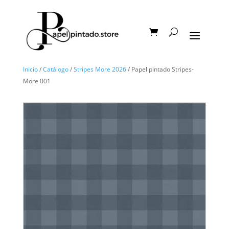
Inicio
/
Catálogo
/
Stripes More 2026
/ Papel pintado Stripes-
More 001