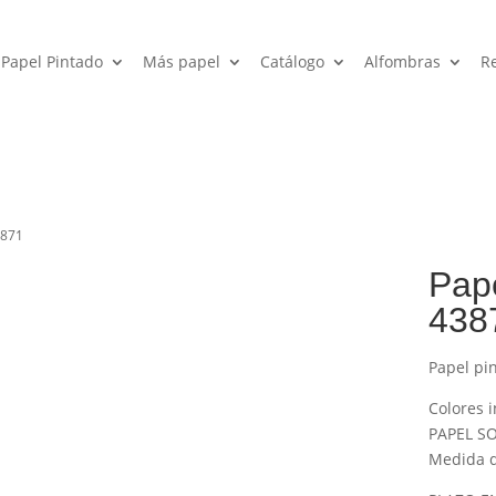
Papel Pintado
Más papel
Catálogo
Alfombras
R
3871
Pape
438
Papel pi
Colores i
PAPEL SO
Medida de