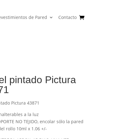
evestimientos de Pared
Contacto
l pintado Pictura
71
ntado Pictura 43871
nalterables a la luz
PORTE NO TEJIDO, encolar sólo la pared
l rollo 10ml x 1.06 +/-