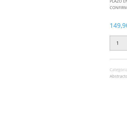
PLAZO E
CONFIRM
149,9
PAPEL
PINTADO
PICTURA
43871
CANTIDAD
Categori
Abstract