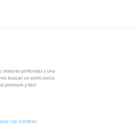
s, texturas profundas y una
nes buscan un estilo único,
ad premium y fácil
actar con nosotros
.