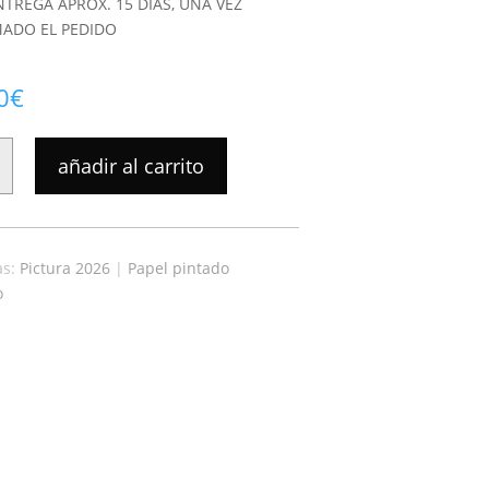
NTREGA APROX. 15 DIAS, UNA VEZ
ADO EL PEDIDO
0
€
añadir al carrito
as:
Pictura 2026
|
Papel pintado
o