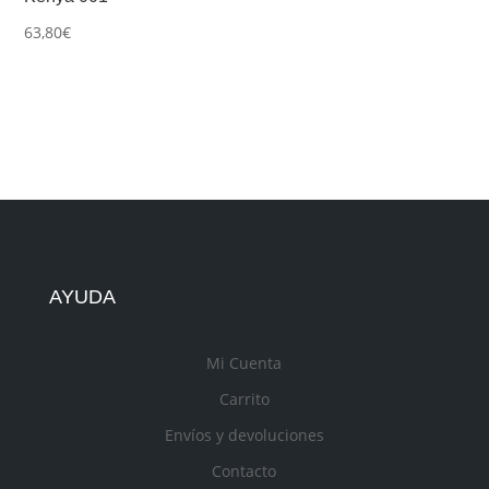
63,80
€
AYUDA
Mi Cuenta
Carrito
Envíos y devoluciones
Contacto