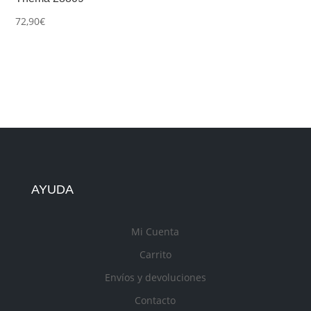
72,90
€
AYUDA
Mi Cuenta
Carrito
Envíos y devoluciones
Contacto