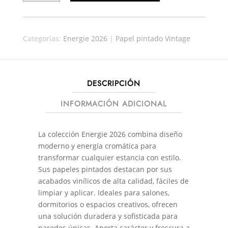
ENERGIE
30168
CANTIDAD
Categorias:
Energie 2026
|
Papel pintado Vintage
DESCRIPCIÓN
INFORMACIÓN ADICIONAL
La colección Energie 2026 combina diseño
moderno y energía cromática para
transformar cualquier estancia con estilo.
Sus papeles pintados destacan por sus
acabados vinílicos de alta calidad, fáciles de
limpiar y aplicar. Ideales para salones,
dormitorios o espacios creativos, ofrecen
una solución duradera y sofisticada para
paredes únicas. Aporta carácter y frescura a