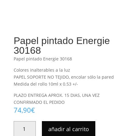
Papel pintado Energie
30168
Papel pintado Energie 30168
Colores inalterables a la luz
PAPEL SOPORTE NO TEJIDO, encolar sólo la pared
Medida del rollo 10ml x 0.53 +/-
PLAZO ENTREGA APROX. 15 DIAS, UNA VEZ
CONFIRMADO EL PEDIDO
74,90
€
PAPEL
añadir al carrito
PINTADO