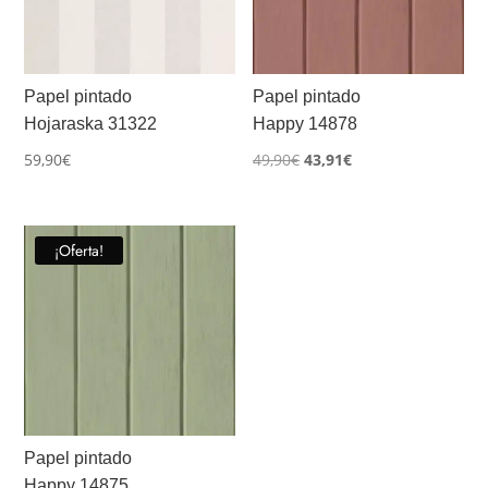
Papel pintado
Papel pintado
Hojaraska 31322
Happy 14878
El
El
59,90
€
49,90
€
43,91
€
precio
precio
original
actual
era:
es:
¡Oferta!
49,90€.
43,91€.
Papel pintado
Happy 14875