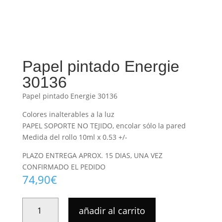
Papel pintado Energie
30136
Papel pintado Energie 30136
Colores inalterables a la luz
PAPEL SOPORTE NO TEJIDO, encolar sólo la pared
Medida del rollo 10ml x 0.53 +/-
PLAZO ENTREGA APROX. 15 DIAS, UNA VEZ
CONFIRMADO EL PEDIDO
74,90
€
PAPEL
añadir al carrito
PINTADO