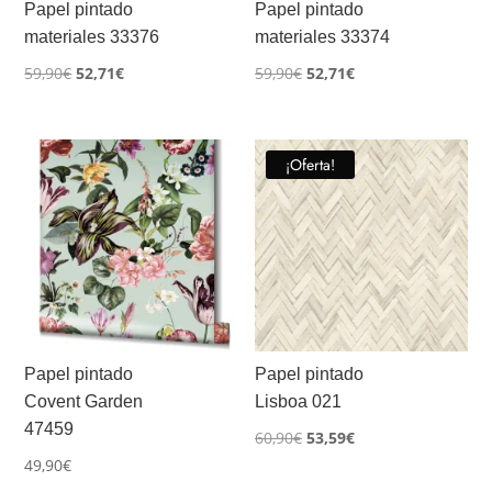
Papel pintado
Papel pintado
materiales 33376
materiales 33374
El
El
El
El
59,90
€
52,71
€
59,90
€
52,71
€
precio
precio
precio
precio
original
actual
original
actual
era:
es:
era:
es:
¡Oferta!
59,90€.
52,71€.
59,90€.
52,71€.
Papel pintado
Papel pintado
Covent Garden
Lisboa 021
47459
El
El
60,90
€
53,59
€
49,90
€
precio
precio