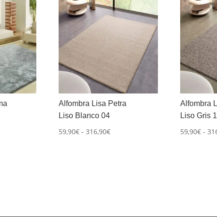
ma
Alfombra Lisa Petra
Alfombra L
Liso Blanco 04
Liso Gris 
ngo
Rango
59,90
€
-
316,90
€
59,90
€
-
31
de
cios:
precios:
sde
desde
00€
59,90€
ta
hasta
,00€
316,90€