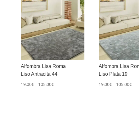
Alfombra Lisa Roma
Alfombra Lisa Ro
Liso Antracita 44
Liso Plata 19
Rango
Ra
19,00
€
-
105,00
€
19,00
€
-
105,00
€
de
de
precios:
pre
desde
de
19,00€
19,
hasta
has
105,00€
105