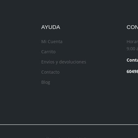
AYUDA
CO
Mi Cuenta
Horar
9:00 
Carrito
Conta
Envíos y devoluciones
6049
Contacto
Blog