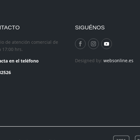
NTACTO
SIGUÉNOS
io de atención comercial de
a 17:00 hrs.
Designed by:
websonline.es
cta en el teléfono
82526