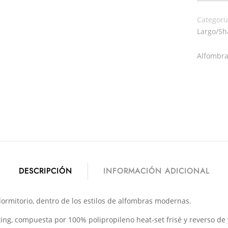
LARGO
Categori
MONTANA
Largo/Sh
LISO
BEIG
Alfombra
02
CANTIDAD
DESCRIPCIÓN
INFORMACIÓN ADICIONAL
dormitorio, dentro de los estilos de alfombras modernas.
ting, compuesta por 100% polipropileno heat-set frisé y reverso de