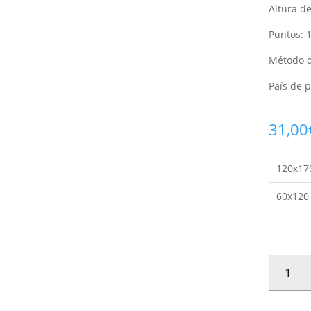
Altura d
Puntos: 
Método d
País de 
31,00
120x17
60x120
ALFOMBR
SHAGGY
DE
PELO