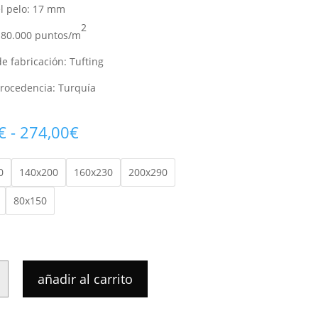
el pelo: 17 mm
2
180.000 puntos/m
e fabricación: Tufting
procedencia: Turquía
Rango
€
-
274,00
€
de
precios:
0
140x200
160x230
200x290
desde
31,00€
80x150
hasta
274,00€
A
añadir al carrito