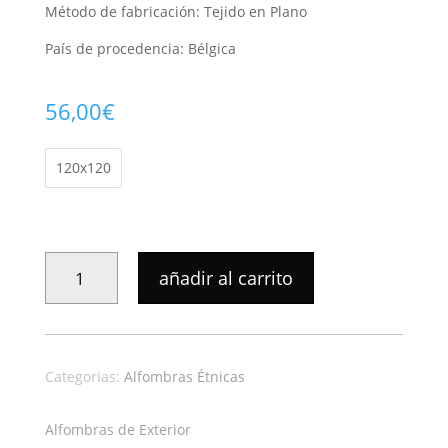
Método de fabricación: Tejido en Plano
País de procedencia: Bélgica
56,00
€
120x120
ALFOMBRA
añadir al carrito
ÉTNICA
SILVANA
LINO
48837
Categorias:
Alfombras Étnicas
686
CANTIDAD
Alfombras de Exterior