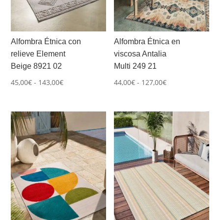
Alfombra Étnica con
Alfombra Étnica en
relieve Element
viscosa Antalia
Beige 8921 02
Multi 249 21
Rango
Rango
45,00
€
-
143,00
€
44,00
€
-
127,00
€
de
de
precios:
precios:
desde
desde
45,00€
44,00€
hasta
hasta
143,00€
127,00€