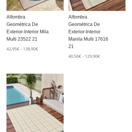
Alfombra
Alfombra
Geométrica De
Geométrica De
Exterior-Interior Mila
Exterior-Interior
Multi 23522 21
Manila Multi 17616
21
Rango
42,95
€
-
138,90
€
Rango
de
40,50
€
-
129,90
€
de
precios:
precios:
desde
desde
42,95€
40,50€
hasta
hasta
138,90€
129,90€