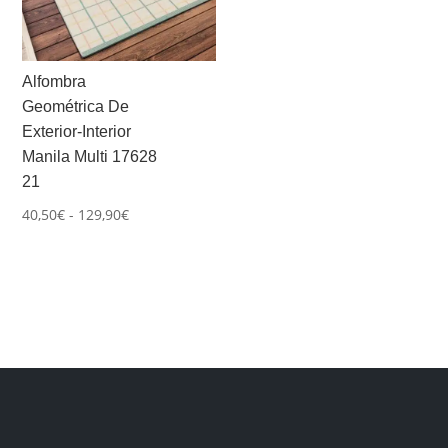
Alfombra
Geométrica De
Exterior-Interior
Manila Multi 17628
21
Rango
40,50
€
-
129,90
€
de
precios:
desde
40,50€
hasta
129,90€